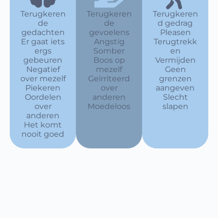
Terugkeren
Terugkeren
Terugkeren
de
de
d gedrag
gedachten
gevoelens
Pleasen
Er gaat iets
Angstig
Terugtrekk
ergs
Somber
en
gebeuren
Boos op
Vermijden
Negatief
mezelf
Geen
over mezelf
Geïrriteerd
grenzen
Piekeren
over
aangeven
Oordelen
anderen
Slecht
over
Moedeloos
slapen
anderen
Het komt
nooit goed